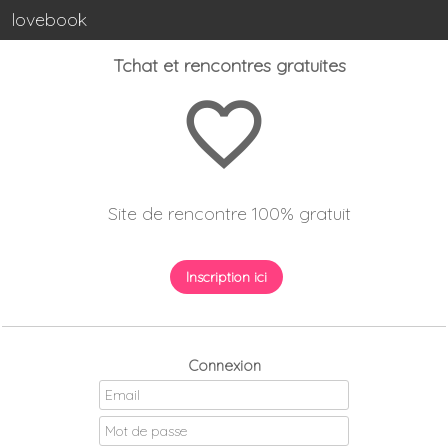
lovebook
Tchat et rencontres gratuites
favorite_border
Site de rencontre 100% gratuit
Inscription ici
Connexion