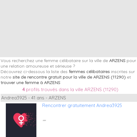
Vous recherchez une femme célibataire sur la ville de
ARZENS
pour
une relation amoureuse et sérieuse ?
Découvrez ci-dessous la liste des
femmes célibataires
inscrites sur
notre
site de rencontre gratuit pour la ville de ARZENS (11290)
et
trouver une femme à ARZENS
4
profils trouvés dans la ville ARZENS (11290)
Andrea3925 - 41 ans - ARZENS
Rencontrer gratuitement Andrea3925
""