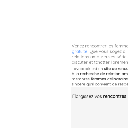
Venez rencontrer les femmes
gratuite
. Que vous soyez à l
relations amoureuses série
discuter et tchatter librem
Lovebook est un
site de renc
à la
recherche de relation am
membres
femmes célibataires
sincère qu'il convient de respe
Elargissez vos
rencontres