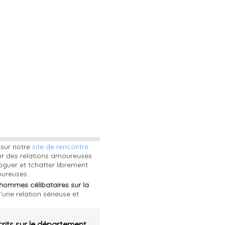
 sur notre
site de rencontre
ur des relations amoureuses
oguer et tchatter librement
oureuses.
hommes célibataires sur la
une relation sérieuse et
rits sur le département