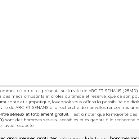
hommes célibataires présents sur la ville de ARC ET SENANS (25610)
z des mecs amusants et drôles ou timide et reservé, que ce soit po
musante et sympatique, lovebook vous offrira la possibilité de dial
 ville de ARC ET SENANS à la recherche de nouvelles rencontres am
ontre sérieux et totalement gratuit
, il est à noter que la majorité des
0)
sont des hommes sérieux, sensibles et exigeants à la recherche d'
er avec respecter.
res amoureuses gratuites
, découvrez la liste des
hommes insc