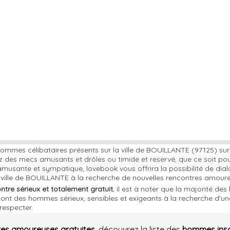
hommes célibataires présents sur la ville de BOUILLANTE (97125) su
z des mecs amusants et drôles ou timide et reservé, que ce soit po
musante et sympatique, lovebook vous offrira la possibilité de dial
 ville de BOUILLANTE à la recherche de nouvelles rencontres amour
ontre sérieux et totalement gratuit
, il est à noter que la majorité des
ont des hommes sérieux, sensibles et exigeants à la recherche d'une
respecter.
res amoureuses gratuites
, découvrez la liste des
hommes insc