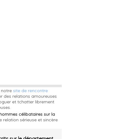
r notre
site de rencontre
ur des relations amoureuses
oguer et tchatter librement
euses.
hommes célibataires sur la
 relation sérieuse et sincère
rits sur le département