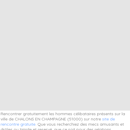
Rencontrer gratuitement les hommes célibataires présents sur la
ville de CHALONS EN CHAMPAGNE (51000) sur notre
site de
rencontre gratuite
. Que vous recherchiez des mecs amusants et
drôles ou timide et reservé, que ce soit pour des relations