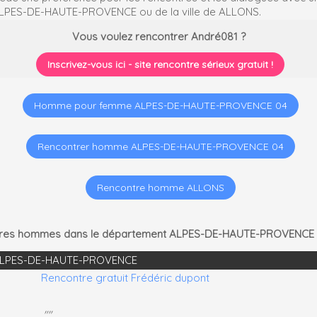
ALPES-DE-HAUTE-PROVENCE ou de la ville de ALLONS.
Vous voulez rencontrer André081 ?
Inscrivez-vous ici - site rencontre sérieux gratuit !
Homme pour femme ALPES-DE-HAUTE-PROVENCE 04
Rencontrer homme ALPES-DE-HAUTE-PROVENCE 04
Rencontre homme ALLONS
utres hommes dans le département ALPES-DE-HAUTE-PROVENCE 
- ALPES-DE-HAUTE-PROVENCE
Rencontre gratuit Frédéric dupont
""