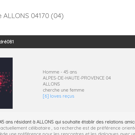
 ALLONS 04170 (04)
ndré081
Homme - 45 ans
ALPES-DE-HAUTE-PROVENCE 04
ALLONS
cherche une femme
[6] loves reçus
5 ans résidant à ALLONS qui souhaite établir des relations am
re actuellement célibataire , sa recherche est de préférence orie
sède une préférence pour les rencontres et les dialogues avec