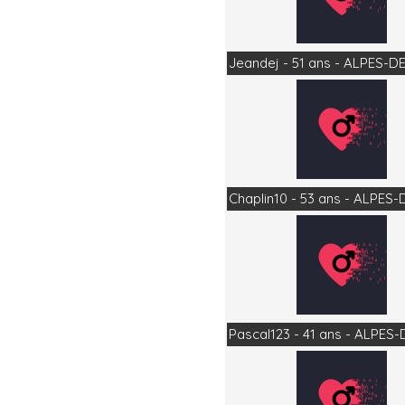
Jeandej - 51 ans - ALPES
Chaplin10 - 53 ans - ALPE
Pascal123 - 41 ans - ALP