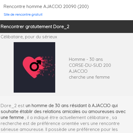
Rencontre homme AJACCIO 20090 (200)
Site de rencontre gratuit
Rencontrer gratuitement Dore_2
Célibataire,
pour du sérieux
Homme - 30 ans
CORSE-DU-SUD 200
AJACCIO
cherche une femme
Dore_2 est
un homme de 30 ans résidant à AJACCIO qui
souhaite établir des relations amicales ou amoureuses avec
une femme
, il a indiqué être actuellement célibataire , sa
recherche est de préférence orientée vers une rencontre
sérieuse amoureuse. Il possède une préférence pour les