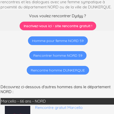
rencontres et les dialogues avec une femme sympatique à
proximité du département NORD ou de la ville de DUNKERQUE.
Vous voulez rencontrer Dydyy ?
Inscrivez-vous ici - site rencontre gratuit !
Homme pour femme NORD 59
Rencontrer homme NORD 59
Rencontre homme DUNKERQUE
Découvrez ci-dessous d'autres hommes dans le département
NORD :
Marcello - 66 ans - NORD
Rencontre gratuit Marcello