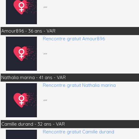
""
Amour896 - 36 ans - VAR
Rencontre gratuit Amour896
""
Nathalia marina - 41 ans - VAR
Rencontre gratuit Nathalia marina
""
Camille durand - 32 ans - VAR
Rencontre gratuit Camille durand