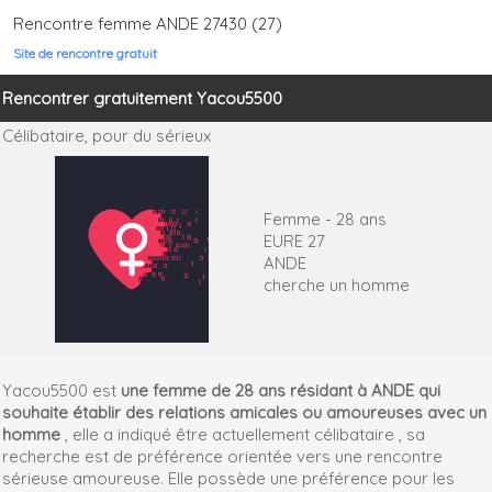
Rencontre femme ANDE 27430 (27)
Site de rencontre gratuit
Rencontrer gratuitement Yacou5500
Célibataire,
pour du sérieux
Femme - 28 ans
EURE 27
ANDE
cherche un homme
Yacou5500 est
une femme de 28 ans résidant à ANDE qui
souhaite établir des relations amicales ou amoureuses avec un
homme
, elle a indiqué être actuellement célibataire , sa
recherche est de préférence orientée vers une rencontre
sérieuse amoureuse. Elle possède une préférence pour les