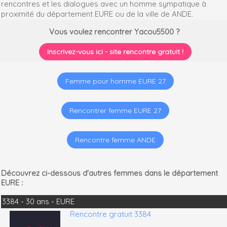
rencontres et les dialogues avec un homme sympatique à
proximité du département EURE ou de la ville de ANDE.
Vous voulez rencontrer Yacou5500 ?
Inscrivez-vous ici - site rencontre gratuit !
Femme pour homme EURE 27
Rencontrer femme EURE 27
Rencontre femme ANDE
Découvrez ci-dessous d'autres femmes dans le département
EURE :
3384 - 30 ans - EURE
Rencontre gratuit 3384